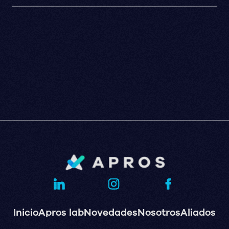
Fernando
Inicio
Apros lab
Novedades
Nosotros
Aliados