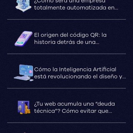
¿Cómo será una empresa
totalmente automatizada en
2030?
El origen del código QR: la
historia detrás de una
revolución silenciosa
Cómo la Inteligencia Artificial
está revolucionando el diseño y
la optimización de sitios web en
marketing digital
¿Tu web acumula una “deuda
técnica”? Cómo evitar que
termine costándote más de lo
que gana tu negocio.