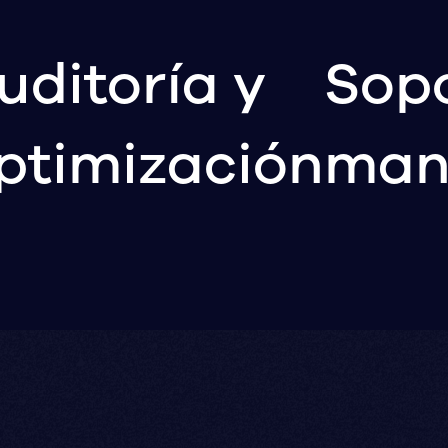
uditoría y
Sopo
ptimización
man