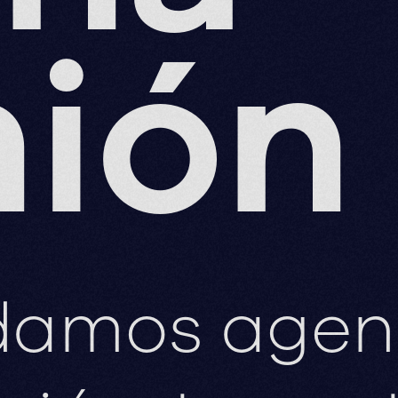
nión
amos agend