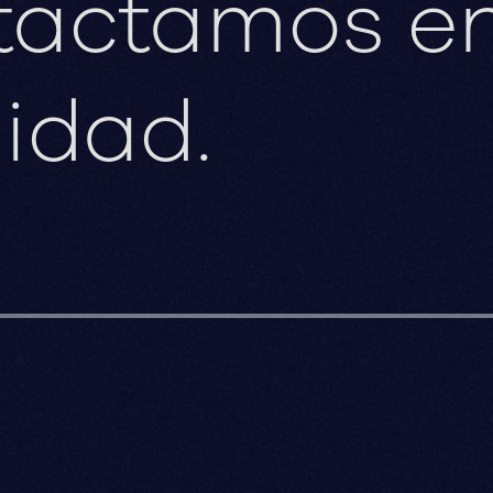
ntactamos e
idad.