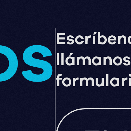
os
Escríben
llámanos
formular