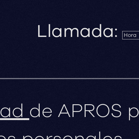
Llamada:
idad
de APROS p