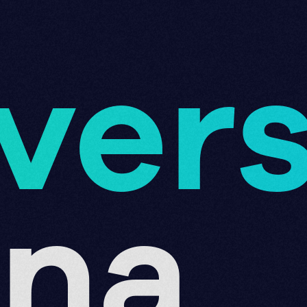
ver
una