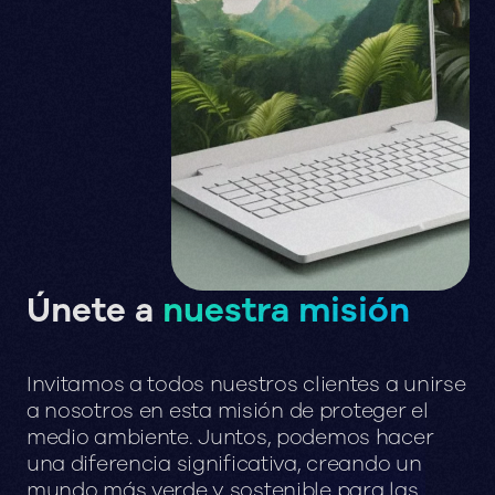
Únete a
nuestra misión
Invitamos
a
todos
nuestros
clientes
a
unirse
a
nosotros
en
esta
misión
de
proteger
el
medio
ambiente.
Juntos,
podemos
hacer
una
diferencia
significativa,
creando
un
mundo
más
verde
y
sostenible
para
las