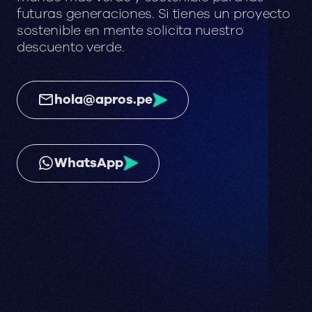
futuras
generaciones.
Si
tienes
un
proyecto
sostenible
en
mente
solicita
nuestro
descuento
verde.
hola@apros.pe
WhatsApp