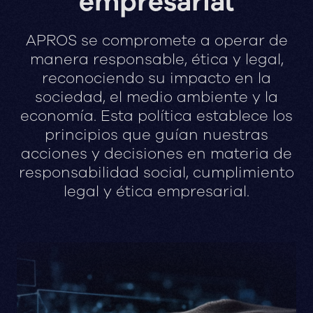
empresarial
APROS
se
compromete
a
operar
de
manera
responsable,
ética
y
legal,
reconociendo
su
impacto
en
la
sociedad,
el
medio
ambiente
y
la
economía.
Esta
política
establece
los
principios
que
guían
nuestras
acciones
y
decisiones
en
materia
de
responsabilidad
social,
cumplimiento
legal
y
ética
empresarial.