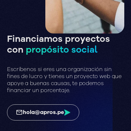
Financiamos proyectos
con
propósito social
Escríbenos
si
eres
una
organización
sin
fines
de
lucro
y
tienes
un
proyecto
web
que
apoye
a
buenas
causas,
te
podemos
financiar
un
porcentaje.
hola@apros.pe