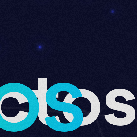
cto
OS