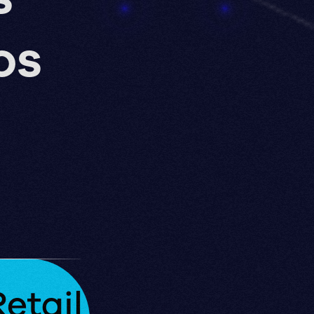
os
etail