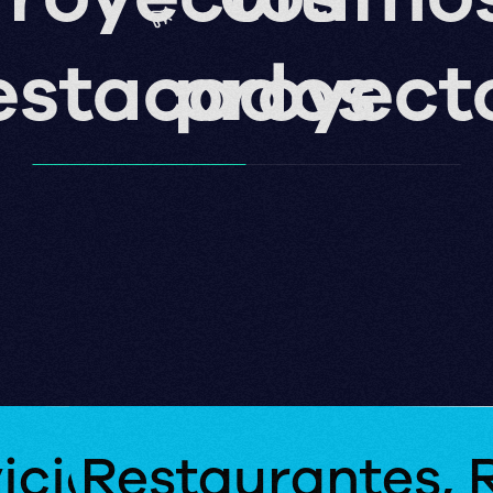
estacados
proyect
icios
Restaurantes, R