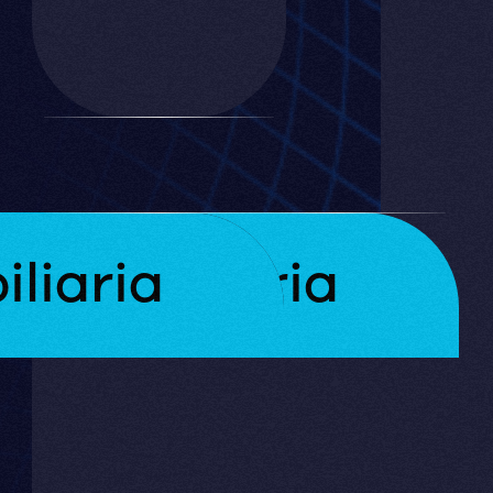
en
línea
para
iliaria
Inmobiliaria
la
red
de