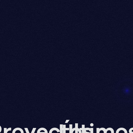
royectos
Último