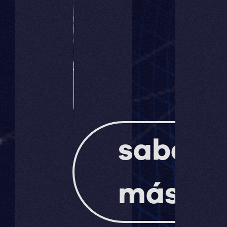
Reformul
el
flujo
de
booking
saber
y
más
pagos