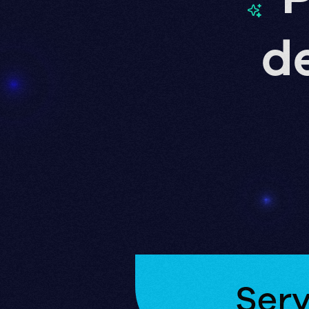
d
Serv