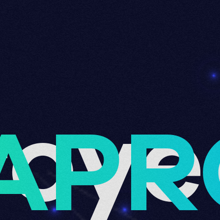
roye
APR