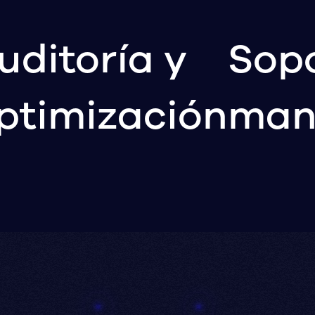
uditoría y
Sopo
ptimización
man