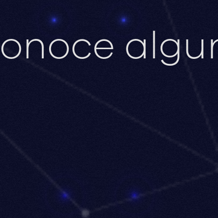
onoce
algu