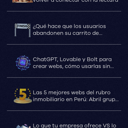
volver a conectar con la lectura
¿Qué hace que los usuarios
abandonen su carrito de
compras?
ChatGPT, Lovable y Bolt para
crear webs, cómo usarlas sin
comprometer el SEO, la
velocidad ni la estabilidad
Las 5 mejores webs del rubro
inmobiliario en Perú: Abril grupo
inmobiliario, Los Portales Depas,
DLPS arquitectos, Senda,
Fundamenta.
Lo que tu empresa ofrece VS lo