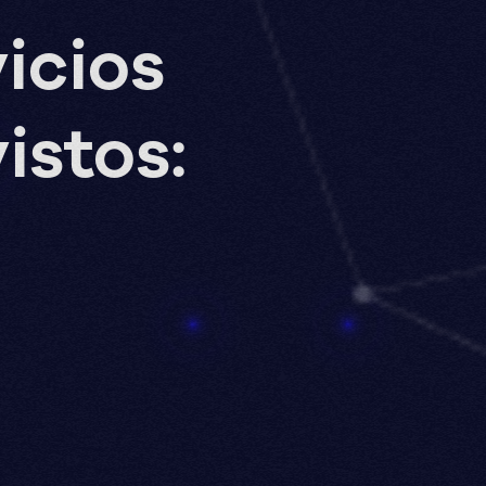
icios
istos: