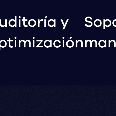
uditoría y
Sopo
ptimización
man