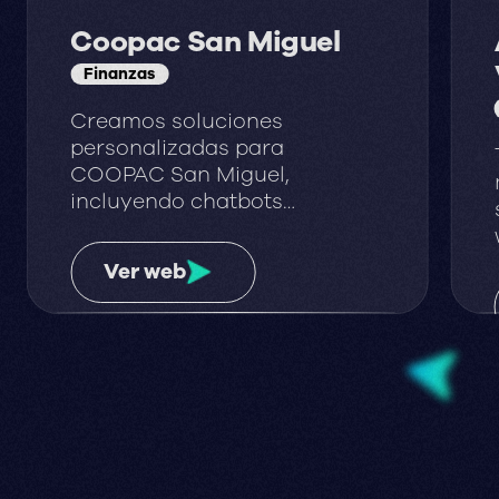
Coopac San Miguel
Finanzas
Creamos soluciones
personalizadas para
COOPAC San Miguel,
incluyendo chatbots
diseñados a medida con
formularios de árbol de
Ver web
decisiones.