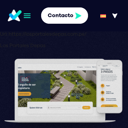
Contacto
Url:
https://losportalesdepas.com.pe/
Los Portales Depas