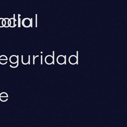
ollo
ocial
eguridad
e