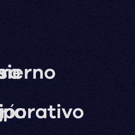
s
ro
bierno
ría
jo
porativo