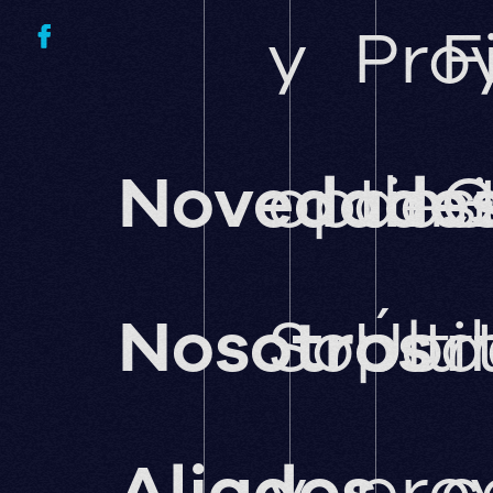
y
Pro
F
Novedade
optimi
des
G
Nosotros
Sopor
Últ
d
Aliados
y
pro
c