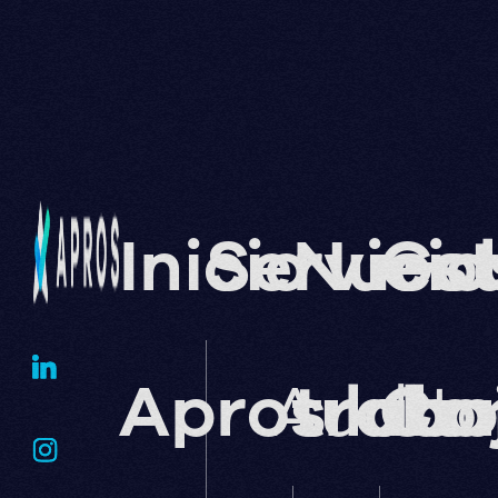
Inicio
Servicio
Nuest
Go
Apros lab
Audito
traba
Cor