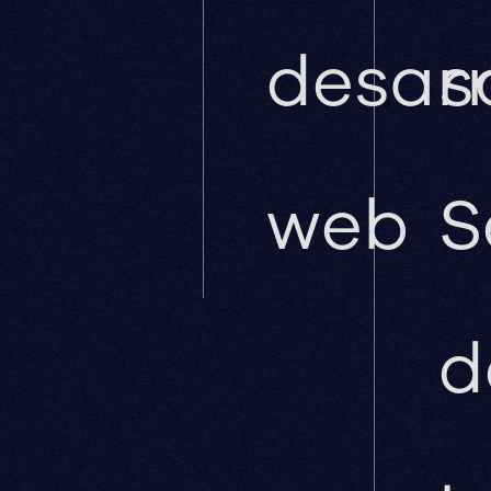
desarr
s
web
S
d