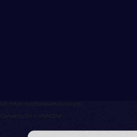
Url:
https://patiosqueeducan.pe/
Cemento Sol + UNACEM