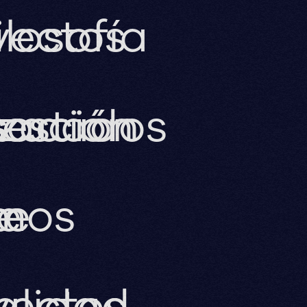
yectos
ilosofía
s
zación
tacados
estión
te
imos
e
yectos
alidad