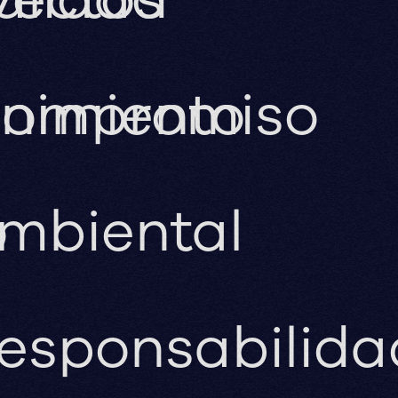
nimiento
ompromiso
o
mbiental
esponsabilida