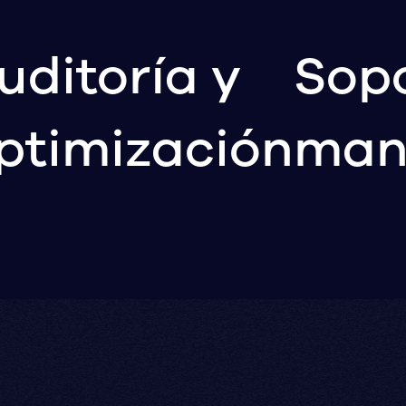
uditoría y
Sopo
ptimización
man