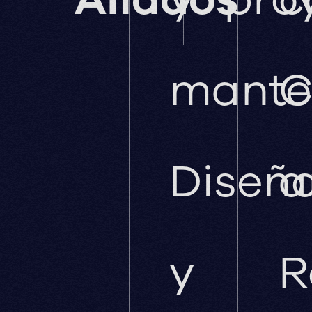
mante
C
Diseñ
a
y
R