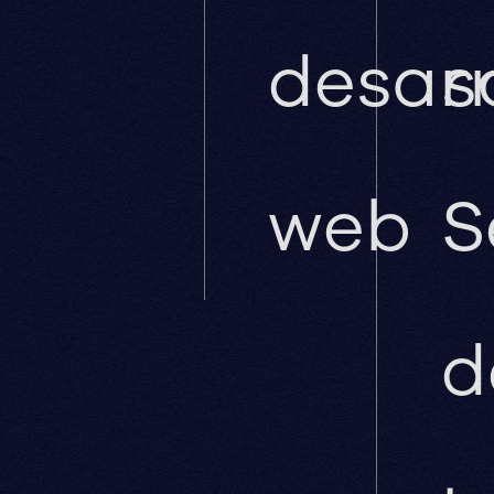
desarr
s
web
S
d