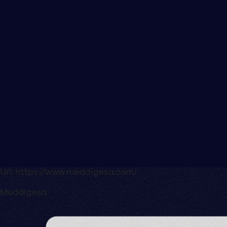
Url:
https://www.meddigesa.com/
Meddigesa