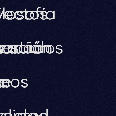
yectos
ilosofía
s
zación
tacados
estión
te
imos
e
yectos
alidad