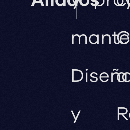
mante
C
Diseñ
a
y
R