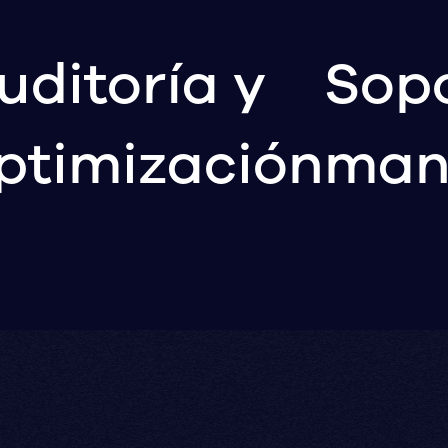
uditoría y
Sopo
ptimización
man