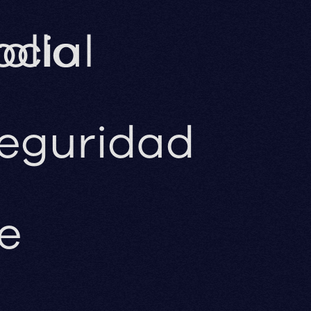
ollo
ocial
eguridad
e