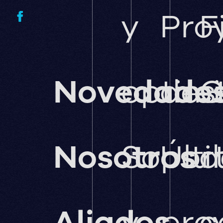
y
Pro
F
Novedade
optimi
des
G
Nosotros
Sopor
Últ
d
Aliados
y
pro
c