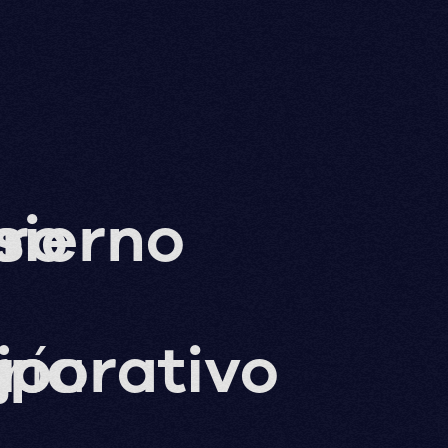
s
ro
bierno
ría
jo
porativo