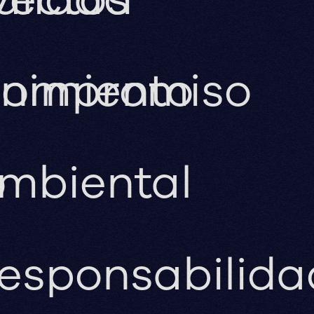
nimiento
ompromiso
o
mbiental
esponsabilida