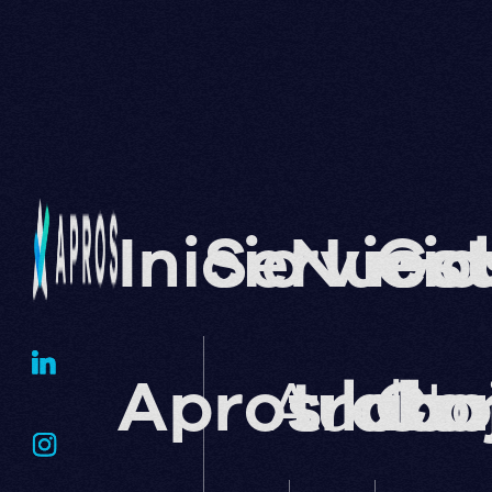
Inicio
Servicio
Nuest
Go
Apros lab
Audito
traba
Cor