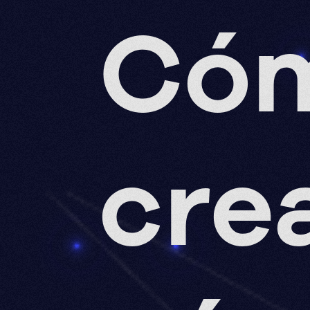
Có
cre