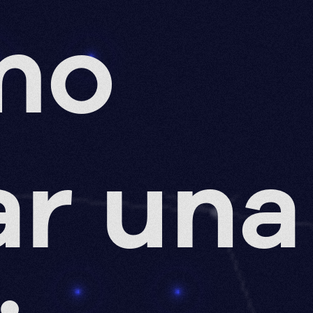
mo
ar una