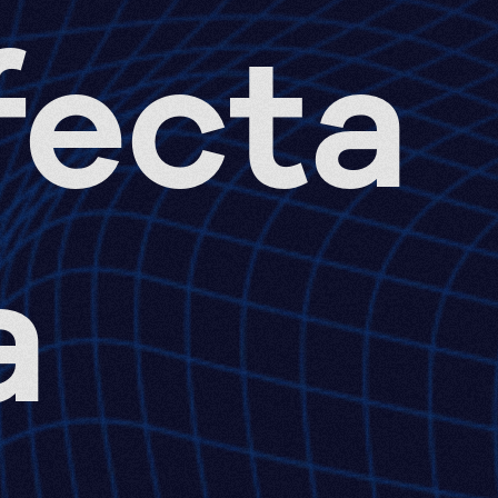
fecta
a