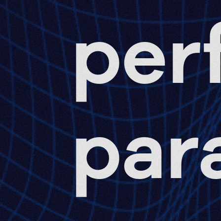
per
par