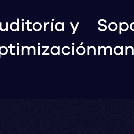
uditoría y
Sopo
ptimización
man