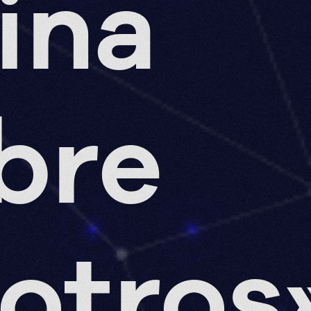
ina
bre
otros