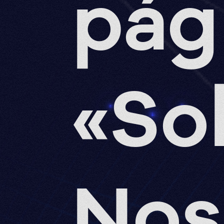
pág
«So
Nos