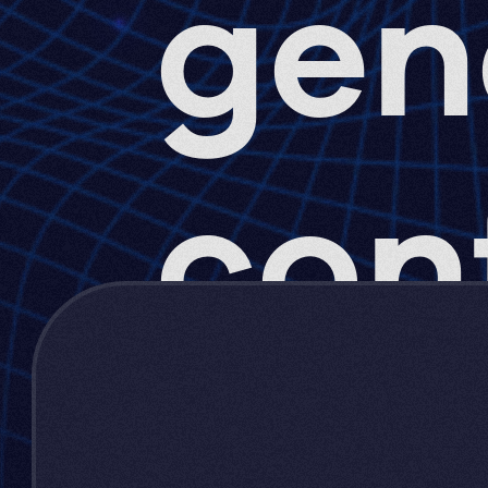
gen
con
onl