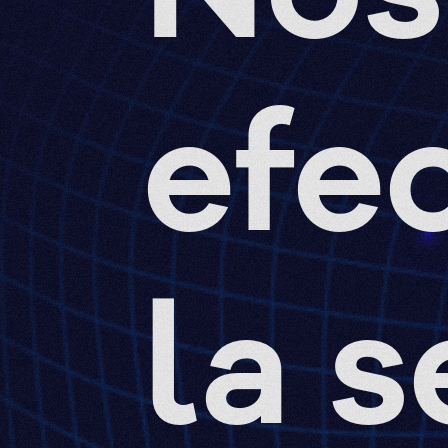
efec
la 