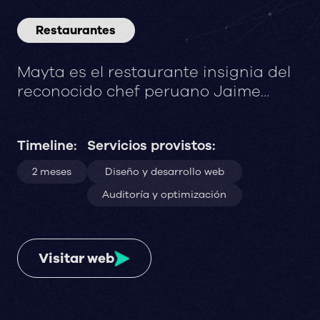
Restaurantes
Mayta es el restaurante insignia del
reconocido chef peruano Jaime
Pesaque. Un restaurante que nació
para rendir homenaje a la tierra
Timeline:
Servicios provistos:
peruana a través de sabores y
preparaciones arraigados en la
2 meses
Diseño y desarrollo web
memoria y la historia, pero llevados a
Auditoría y optimización
la modernidad.
Visitar web