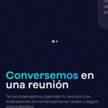
u
de
s
Conversemos
en
una reunión
Te recomendamos agendar tu reunión con
anticipación, te contactamos en orden y según
disponibilidad.