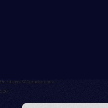
Url:
https://500grados.com/
500°