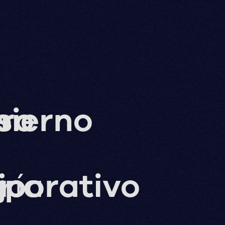
s
ro
bierno
ría
jo
porativo