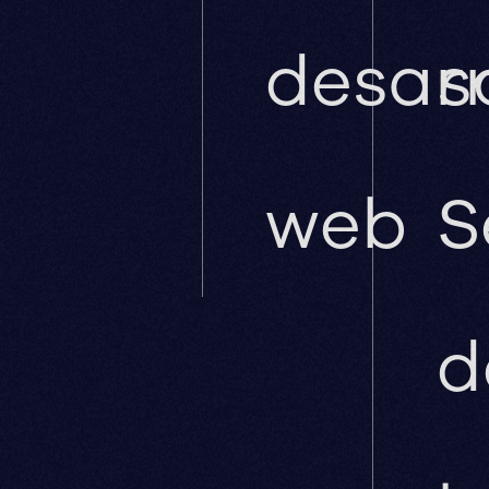
desarr
s
web
S
d