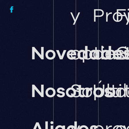
y
Pro
F
Novedade
optimi
des
G
Nosotros
Sopor
Últ
d
Aliados
y
pro
c