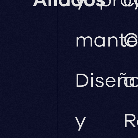
mante
C
Diseñ
a
y
R