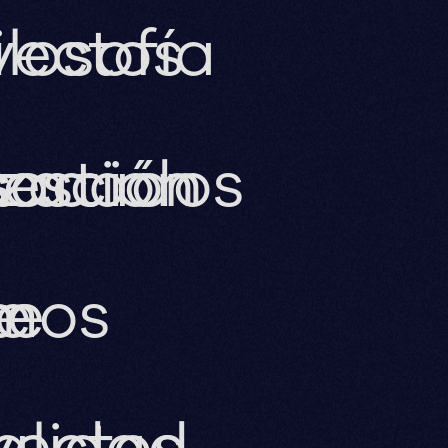
yectos
ilosofía
s
zación
tacados
estión
te
imos
e
yectos
alidad