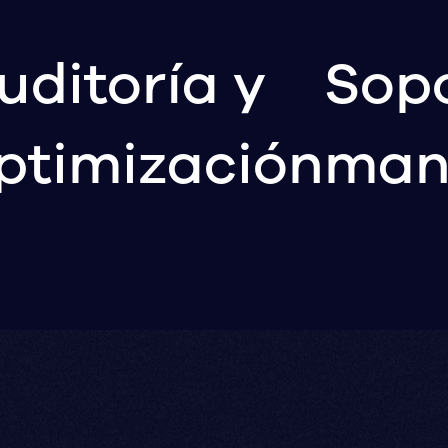
uditoría y
Sopo
ptimización
man