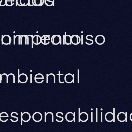
nimiento
ompromiso
o
mbiental
esponsabilida