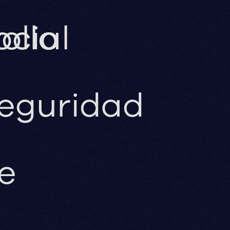
ollo
ocial
eguridad
e