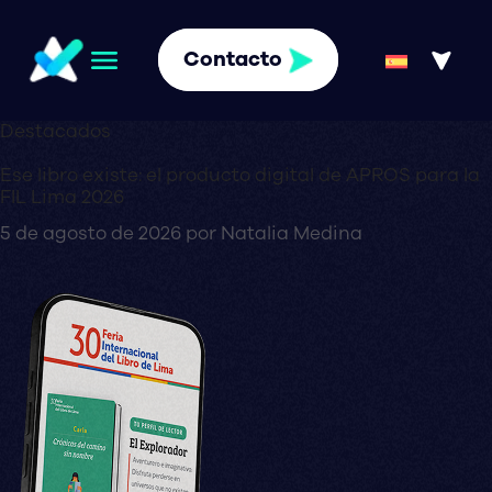
Contacto
Destacados
Ese libro existe: el producto digital de APROS para la
FIL Lima 2026
5 de agosto de 2026
por
Natalia Medina