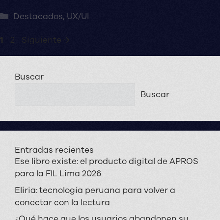
Categorías
Destacados
,
UX/UI
Página
Página
1
2
Siguiente
→
Buscar
Buscar
Entradas recientes
Ese libro existe: el producto digital de APROS
para la FIL Lima 2026
Eliria: tecnología peruana para volver a
conectar con la lectura
¿Qué hace que los usuarios abandonen su