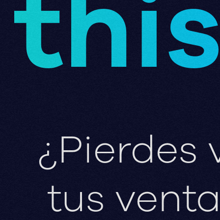
thi
¿Pierdes 
tus vent