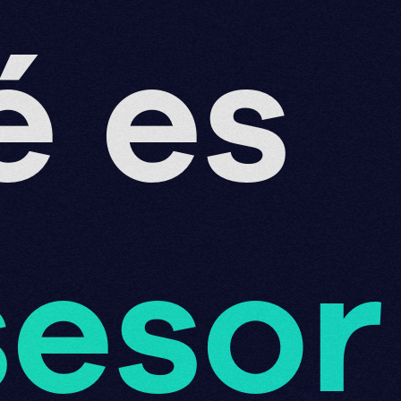
é es
sesor