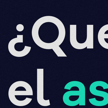
¿Qu
el
a