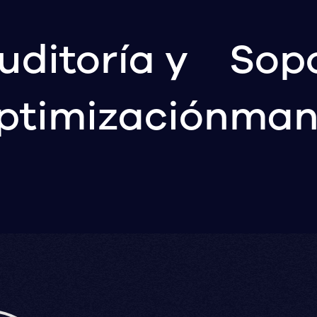
uditoría y
Sopo
ptimización
man