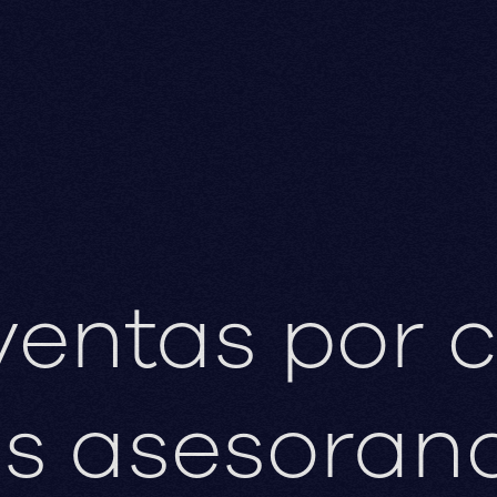
s
ventas por 
as asesorand